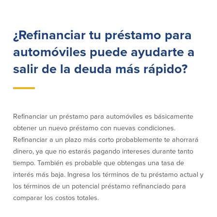
Préstamos personales en
Banca móvil
Massachusetts y Rhode Island
eStatements (estados de cuenta
Préstamos hipotecarios
electrónicos)
¿Refinanciar tu préstamo para
Casas prefabricadas y móviles
Recompensas por compras
automóviles puede ayudarte a
Línea de Crédito Hipotecario
Apple y Google Pay
(HELOC)
Gestión del dinero
salir de la deuda más rápido?
Prestamo HEAT
Haz la solicitud
Préstamos para automóviles de
BayCoast
Pagos de préstamos en línea
Refinanciar un préstamo para automóviles es básicamente
obtener un nuevo préstamo con nuevas condiciones.
Otros Servicios
Refinanciar a un plazo más corto probablemente te ahorrará
dinero, ya que no estarás pagando intereses durante tanto
Partners Insurance
tiempo. También es probable que obtengas una tasa de
Tarjeta de ATM/Débito
interés más baja. Ingresa los términos de tu préstamo actual y
Cajeros automáticos interactivos
(CIM)
los términos de un potencial préstamo refinanciado para
Cajas de seguridad
comparar los costos totales.
Cambio de divisas