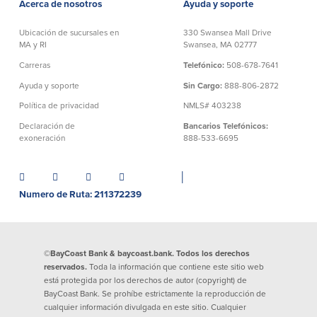
efectivo
Acerca de nosotros
Ayuda y soporte
Oficina de préstamos en Providence
iBanking
Préstamos y líneas para negocios
Ubicación de sucursales en
330 Swansea Mall Drive
Tarjeta de débito BusinessCard® de
Colaboraciones para el desarrollo
MA y RI
Swansea, MA 02777
Mastercard®
de negocios
Reordenar Cheques
Carreras
Telefónico:
508-678-7641
Portal de pagos en línea
Ayuda y soporte
Sin Cargo:
888-806-2872
Política de privacidad
NMLS# 403238
Acerca de nosotros
Declaración de
Bancarios Telefónicos:
exoneración
888-533-6695
Acerca de nosotros
Afiliados
│
Ubicación de sucursales en MA y RI
BayCoast Mortgage Company
Numero de Ruta: 211372239
Ayuda y soporte
Plimoth Investment Advisors
Información de licencia para originar
Partners Insurance Group
hipotecas
Priority Funding
Carreras
©BayCoast Bank & baycoast.bank. Todos los derechos
reservados.
Toda la información que contiene este sitio web
está protegida por los derechos de autor (copyright) de
Políticas
BayCoast Bank. Se prohíbe estrictamente la reproducción de
cualquier información divulgada en este sitio. Cualquier
Política de privacidad