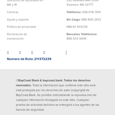
Ubicación de sucursales en
330 Swansea Mall Drive
MA y RI
Swansea, MA 02777
Declaración de exoneración
Seguro de Depósitos de FDIC y DIF
Carreras
Telefónico:
508-678-7641
Ayuda y soporte
Sin Cargo:
888-806-2872
Política de privacidad
NMLS# 403238
Recursos
Declaración de
Bancarios Telefónicos:
exoneración
888-533-6695
Seguridad
Recursos
Seguridad
│
Programa de concientización del
Numero de Ruta: 211372239
cliente sobre la seguridad hogareña
en Internet
©BayCoast Bank & baycoast.bank. Todos los derechos
Comunitaria
reservados.
Toda la información que contiene este sitio web
está protegida por los derechos de autor (copyright) de
Comunitaria
Programas educativos
BayCoast Bank. Se prohíbe estrictamente la reproducción de
cualquier información divulgada en este sitio. Cualquier
prueba de actividad delictiva se entregará a los agentes de las
Ley de reinversión comunitaria
Get on the Bus
fuerzas de seguridad.