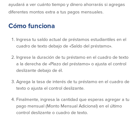
ayudará a ver cuánto tiempo y dinero ahorrarás si agregas
diferentes montos extra a tus pagos mensuales.
Empresas
Cómo funciona
Cuenta de Cheques
Cuentas de ahorros
para Empresas
Ingresa tu saldo actual de préstamos estudiantiles en el
(Business Checking)
Cuenta de ahorros con estado
cuadro de texto debajo de «Saldo del préstamo».
mensual (Statement Savings)
Cuenta de cheques de Análisis
Cuenta empresarial de Acceso al
Ingrese la duración de tu préstamo en el cuadro de texto
Empresarial (Business Analysis
mercado monetario (Business Money
a la derecha de «Plazo del préstamo» o ajusta el control
Checking)
Market Access)
deslizante debajo de él.
Comprobación del ajuste correcto
Certificados de Depósito
Cuentas de cheques para
Planes de retiro
Agrega la tasa de interés de tu préstamo en el cuadro de
Municipalidades y Organizaciones
texto o ajusta el control deslizante.
sin Fines de Lucro (Cuenta
Municipal/Non-Profit Checking)
Finalmente, ingresa la cantidad que esperas agregar a tu
IOLTA
pago mensual (Monto Mensual Adicional) en el último
control deslizante o cuadro de texto.
Préstamos
Servicios
Préstamos comerciales
Soluciones para la gestión de