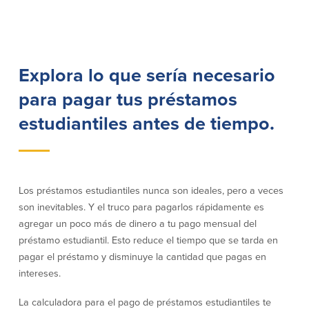
Préstamos personales en
Banca móvil
Massachusetts y Rhode Island
eStatements (estados de cuenta
Préstamos hipotecarios
electrónicos)
Casas prefabricadas y móviles
Recompensas por compras
Explora lo que sería necesario
Línea de Crédito Hipotecario
Apple y Google Pay
(HELOC)
Gestión del dinero
para pagar tus préstamos
Prestamo HEAT
Haz la solicitud
estudiantiles antes de tiempo.
Préstamos para automóviles de
BayCoast
Pagos de préstamos en línea
Otros Servicios
Los préstamos estudiantiles nunca son ideales, pero a veces
son inevitables. Y el truco para pagarlos rápidamente es
Partners Insurance
agregar un poco más de dinero a tu pago mensual del
Tarjeta de ATM/Débito
préstamo estudiantil. Esto reduce el tiempo que se tarda en
Cajeros automáticos interactivos
pagar el préstamo y disminuye la cantidad que pagas en
(CIM)
intereses.
Cajas de seguridad
Cambio de divisas
La calculadora para el pago de préstamos estudiantiles te