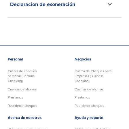
efectivo
Oficina de préstamos en Providence
Declaracion de exoneración
iBanking
Préstamos y líneas para negocios
Tarjeta de débito BusinessCard® de
Colaboraciones para el desarrollo
Mastercard®
de negocios
Reordenar Cheques
Portal de pagos en línea
Acerca de nosotros
Personal
Negocios
Acerca de nosotros
Afiliados
Cuenta de cheques
Cuenta de Cheques para
Ubicación de sucursales en MA y RI
BayCoast Mortgage Company
personal (Personal
Empresas (Business
Ayuda y soporte
Plimoth Investment Advisors
Checking)
Checking)
Información de licencia para originar
Partners Insurance Group
Cuentas de ahorros
Cuentas de ahorros
hipotecas
Priority Funding
Préstamos
Préstamos
Carreras
Reordenar cheques
Reordenar cheques
Políticas
Acerca de nosotros
Ayuda y soporte
Política de privacidad