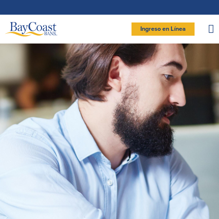
Saltar
Ir
Saltar
Documentos
a
al
página
en
la
contenido
formato
navegación
de
documento
Site
portátil
Ingreso en Línea
(PDF)
requieren
logo
Adobe
INGRESAR BANCA PERSONAL
Acrobat
Reader
5.0
o
superior
para
Personal
ver,
descargar
Adobe®
Acrobat
Reader
Cuenta de cheques
Cuentas de ahorros
(se
.
abre
personal (Personal
en
Entrar Banca Personal
otra
Checking)
ventana)
Cuenta de ahorros con estado
mensual (Statement Savings)
New User
|
Has olvidado tu contraseña
Comprobación activa
Club de Ahorros (Savings Club)
Cuenta de cheques Directa (Direct
– OR –
Certificados de Depósito
Checking)
Cuenta del mercado monetario
IR A BANCA EMPRESAS
Cuenta de cheques Preferida
(Preferred Checking)
Reordenar Cheques
Préstamos
Banca en línea