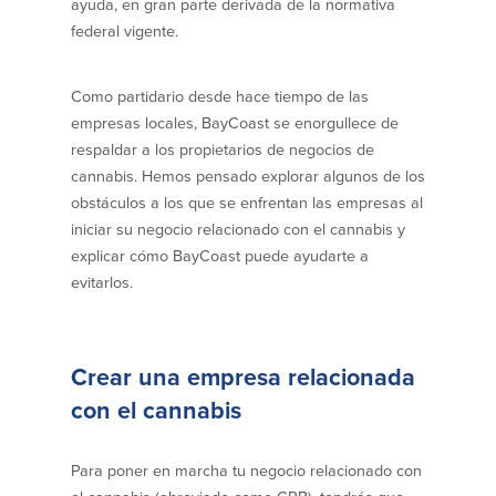
ayuda, en gran parte derivada de la normativa
federal vigente.
Empresas
Como partidario desde hace tiempo de las
Cuenta de Cheques
Cuentas de ahorros
para Empresas
empresas locales, BayCoast se enorgullece de
(Business Checking)
respaldar a los propietarios de negocios de
Cuenta de ahorros con estado
mensual (Statement Savings)
cannabis. Hemos pensado explorar algunos de los
Cuenta de cheques de Análisis
Cuenta empresarial de Acceso al
obstáculos a los que se enfrentan las empresas al
Empresarial (Business Analysis
mercado monetario (Business Money
iniciar su negocio relacionado con el cannabis y
Checking)
Market Access)
explicar cómo BayCoast puede ayudarte a
Comprobación del ajuste correcto
Certificados de Depósito
evitarlos.
Cuentas de cheques para
Planes de retiro
Municipalidades y Organizaciones
sin Fines de Lucro (Cuenta
Municipal/Non-Profit Checking)
IOLTA
Crear una empresa relacionada
con el cannabis
Préstamos
Servicios
Para poner en marcha tu negocio relacionado con
Préstamos comerciales
Soluciones para la gestión de