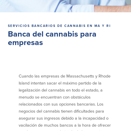
Préstamos personales en
Banca móvil
Massachusetts y Rhode Island
eStatements (estados de cuenta
Préstamos hipotecarios
electrónicos)
Casas prefabricadas y móviles
Recompensas por compras
SERVICIOS BANCARIOS DE CANNABIS EN MA Y RI
Banca del cannabis para
Línea de Crédito Hipotecario
Apple y Google Pay
(HELOC)
Gestión del dinero
empresas
Prestamo HEAT
Haz la solicitud
Préstamos para automóviles de
BayCoast
Pagos de préstamos en línea
Cuando las empresas de Massachusetts y Rhode
Otros Servicios
Island intentan sacar el máximo partido de la
legalización del cannabis en todo el estado, a
Partners Insurance
menudo se encuentran con obstáculos
Tarjeta de ATM/Débito
relacionados con sus opciones bancarias. Los
Cajeros automáticos interactivos
negocios del cannabis tienen dificultades para
(CIM)
asegurar sus ingresos debido a la incapacidad o
Cajas de seguridad
Cambio de divisas
vacilación de muchos bancos a la hora de ofrecer