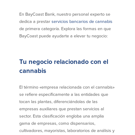
efectivo
Oficina de préstamos en Providence
iBanking
Préstamos y líneas para negocios
En BayCoast Bank, nuestro personal experto se
Tarjeta de débito BusinessCard® de
Colaboraciones para el desarrollo
Mastercard®
dedica a prestar
servicios bancarios de cannabis
de negocios
Reordenar Cheques
de primera categoría. Explora las formas en que
Portal de pagos en línea
BayCoast puede ayudarte a elevar tu negocio:
Acerca de nosotros
Tu negocio relacionado con el
Acerca de nosotros
Afiliados
cannabis
Ubicación de sucursales en MA y RI
BayCoast Mortgage Company
Ayuda y soporte
Plimoth Investment Advisors
El término «empresa relacionada con el cannabis»
Información de licencia para originar
Partners Insurance Group
se refiere específicamente a las entidades que
hipotecas
Priority Funding
tocan las plantas, diferenciándolas de las
Carreras
empresas auxiliares que prestan servicios al
sector. Esta clasificación engloba una amplia
Políticas
gama de empresas, como dispensarios,
cultivadores, mayoristas, laboratorios de análisis y
Política de privacidad