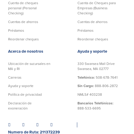
Cuenta de cheques
Cuenta de Cheques para
personal (Personal
Empresas (Business
Checking)
Checking)
Cuentas de ahorros
Cuentas de ahorros
Préstamos
Préstamos
Reordenar cheques
Reordenar cheques
Acerca de nosotros
Ayuda y soporte
Ubicación de sucursales en
330 Swansea Mall Drive
MA y RI
Swansea, MA 02777
Carreras
Telefónico:
508-678-7641
Ayuda y soporte
Sin Cargo:
888-806-2872
Política de privacidad
NMLS# 403238
Declaración de
Bancarios Telefónicos:
exoneración
888-533-6695
│
Numero de Ruta: 211372239