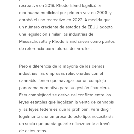
recreativa en 2018. Rhode Island legalizó la
marihuana medicinal por primera vez en 2006, y
Empresas
aprobó el uso recreativo en 2022. A medida que
un número creciente de estados de EEUU adopta
Cuenta de Cheques
Cuentas de ahorros
para Empresas
una legislación similar, las industrias de
(Business Checking)
Massachusetts y Rhode Island sirven como puntos
Cuenta de ahorros con estado
mensual (Statement Savings)
de referencia para futuros desarrollos.
Cuenta de cheques de Análisis
Cuenta empresarial de Acceso al
Empresarial (Business Analysis
mercado monetario (Business Money
Checking)
Market Access)
Pero a diferencia de la mayoría de las demás
Comprobación del ajuste correcto
Certificados de Depósito
industrias, las empresas relacionadas con el
Cuentas de cheques para
Planes de retiro
cannabis tienen que navegar por un complejo
Municipalidades y Organizaciones
sin Fines de Lucro (Cuenta
panorama normativo para su gestión financiera.
Municipal/Non-Profit Checking)
Esta complejidad se deriva del conflicto entre las
IOLTA
leyes estatales que legalizan la venta de cannabis
y las leyes federales que la prohíben. Para dirigir
Préstamos
Servicios
legalmente una empresa de este tipo, necesitarás
un socio que pueda guiarte eficazmente a través
Préstamos comerciales
Soluciones para la gestión de
de estos retos.