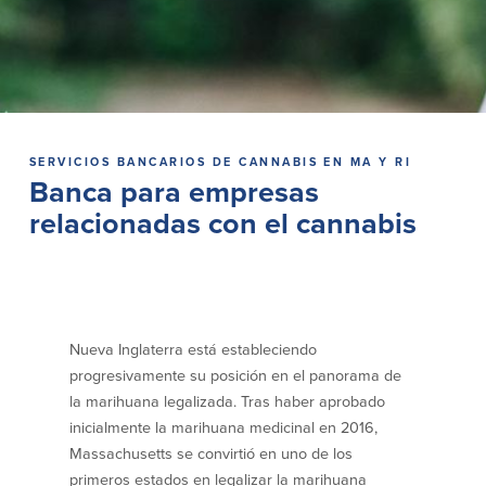
Préstamos personales en
Banca móvil
Massachusetts y Rhode Island
eStatements (estados de cuenta
Préstamos hipotecarios
electrónicos)
Casas prefabricadas y móviles
Recompensas por compras
Línea de Crédito Hipotecario
Apple y Google Pay
(HELOC)
Gestión del dinero
Prestamo HEAT
SERVICIOS BANCARIOS DE CANNABIS EN MA Y RI
Haz la solicitud
Banca para empresas
Préstamos para automóviles de
BayCoast
relacionadas con el cannabis
Pagos de préstamos en línea
Otros Servicios
Partners Insurance
Nueva Inglaterra está estableciendo
Tarjeta de ATM/Débito
progresivamente su posición en el panorama de
Cajeros automáticos interactivos
la marihuana legalizada. Tras haber aprobado
(CIM)
inicialmente la marihuana medicinal en 2016,
Cajas de seguridad
Massachusetts se convirtió en uno de los
Cambio de divisas
primeros estados en legalizar la marihuana