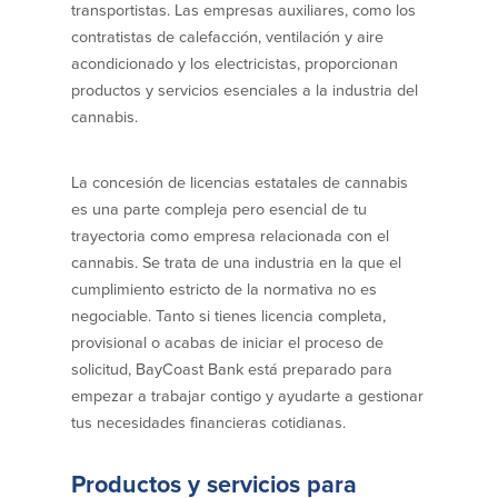
transportistas. Las empresas auxiliares, como los
Declaración de exoneración
contratistas de calefacción, ventilación y aire
Seguro de Depósitos de FDIC y DIF
acondicionado y los electricistas, proporcionan
productos y servicios esenciales a la industria del
cannabis.
Recursos
Seguridad
Recursos
La concesión de licencias estatales de cannabis
es una parte compleja pero esencial de tu
Seguridad
trayectoria como empresa relacionada con el
Programa de concientización del
cannabis. Se trata de una industria en la que el
cliente sobre la seguridad hogareña
en Internet
cumplimiento estricto de la normativa no es
negociable. Tanto si tienes licencia completa,
provisional o acabas de iniciar el proceso de
Comunitaria
solicitud, BayCoast Bank está preparado para
empezar a trabajar contigo y ayudarte a gestionar
Comunitaria
Programas educativos
tus necesidades financieras cotidianas.
Ley de reinversión comunitaria
Get on the Bus
Productos y servicios para