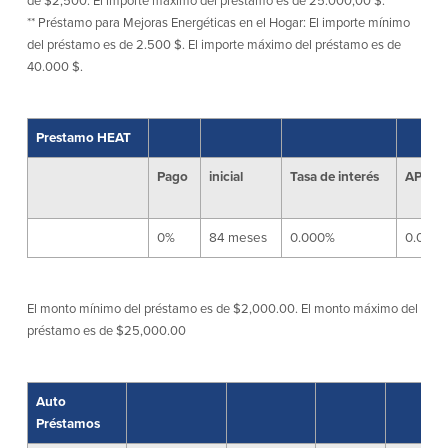
de $2,500. El importe máximo del préstamo es de 25.000,00 $.
efectivo
Oficina de préstamos en Providence
** Préstamo para Mejoras Energéticas en el Hogar: El importe mínimo
iBanking
Préstamos y líneas para negocios
del préstamo es de 2.500 $. El importe máximo del préstamo es de
Tarjeta de débito BusinessCard® de
Colaboraciones para el desarrollo
Mastercard®
40.000 $.
de negocios
Reordenar Cheques
Portal de pagos en línea
Prestamo HEAT
Acerca de nosotros
Pago
inicial
Tasa de interés
APR
Acerca de nosotros
Afiliados
0%
84 meses
0.000%
0.000
Ubicación de sucursales en MA y RI
BayCoast Mortgage Company
Ayuda y soporte
Plimoth Investment Advisors
Información de licencia para originar
Partners Insurance Group
El monto mínimo del préstamo es de $2,000.00. El monto máximo del
hipotecas
Priority Funding
préstamo es de $25,000.00
Carreras
Políticas
Auto
Préstamos
Política de privacidad