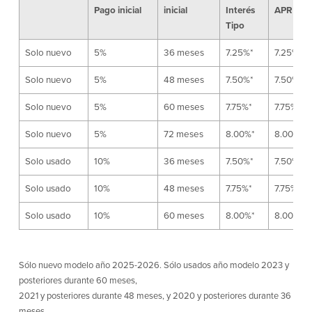
Pago inicial
inicial
Interés
APR
Declaración de exoneración
Tipo
Seguro de Depósitos de FDIC y DIF
Solo nuevo
5%
36 meses
7.25%*
7.25%
Recursos
Solo nuevo
5%
48 meses
7.50%*
7.50%
Solo nuevo
5%
60 meses
7.75%*
7.75%
Seguridad
Recursos
Solo nuevo
5%
72 meses
8.00%*
8.00%
Seguridad
Programa de concientización del
Solo usado
10%
36 meses
7.50%*
7.50%
cliente sobre la seguridad hogareña
en Internet
Solo usado
10%
48 meses
7.75%*
7.75%
Solo usado
10%
60 meses
8.00%*
8.00%
Comunitaria
Comunitaria
Programas educativos
Sólo nuevo modelo año 2025-2026. Sólo usados año modelo 2023 y
posteriores durante 60 meses,
Ley de reinversión comunitaria
Get on the Bus
2021 y posteriores durante 48 meses, y 2020 y posteriores durante 36
meses.