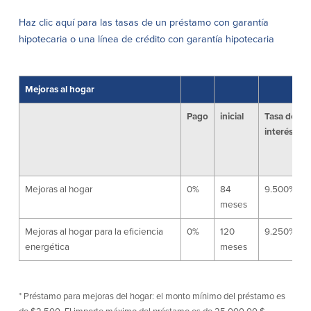
Haz clic aquí para las tasas de un préstamo con garantía
Empresas
hipotecaria o una línea de crédito con garantía hipotecaria
Cuenta de Cheques
Cuentas de ahorros
para Empresas
(Business Checking)
Mejoras al hogar
Cuenta de ahorros con estado
mensual (Statement Savings)
Pago
inicial
Tasa de
Cuenta de cheques de Análisis
Cuenta empresarial de Acceso al
interés
Empresarial (Business Analysis
mercado monetario (Business Money
Checking)
Market Access)
Comprobación del ajuste correcto
Certificados de Depósito
Cuentas de cheques para
Planes de retiro
Municipalidades y Organizaciones
Mejoras al hogar
0%
84
9.500%*
sin Fines de Lucro (Cuenta
meses
Municipal/Non-Profit Checking)
IOLTA
Mejoras al hogar para la eficiencia
0%
120
9.250% **
energética
meses
Préstamos
Servicios
* Préstamo para mejoras del hogar: el monto mínimo del préstamo es
Préstamos comerciales
Soluciones para la gestión de