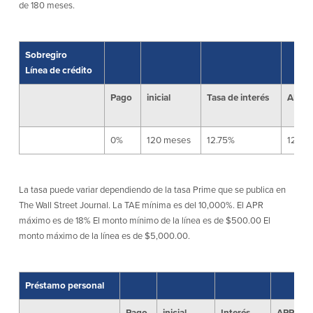
de 180 meses.
Español
English
Sobregiro
Línea de crédito
Português
Pago
inicial
Tasa de interés
APR
0%
120 meses
12.75%
12.75
La tasa puede variar dependiendo de la tasa Prime que se publica en
The Wall Street Journal. La TAE mínima es del 10,000%. El APR
máximo es de 18% El monto mínimo de la línea es de $500.00 El
monto máximo de la línea es de $5,000.00.
Préstamo personal
Pago
inicial
Interés
APR