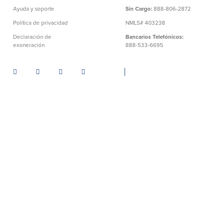
Ayuda y soporte
Sin Cargo:
888-806-2872
Política de privacidad
NMLS# 403238
Declaración de
Bancarios Telefónicos:
exoneración
888-533-6695
│
Numero de Ruta: 211372239
©BayCoast Bank & baycoast.bank. Todos los derechos
reservados.
Toda la información que contiene este sitio web
está protegida por los derechos de autor (copyright) de
BayCoast Bank. Se prohíbe estrictamente la reproducción de
cualquier información divulgada en este sitio. Cualquier
prueba de actividad delictiva se entregará a los agentes de las
fuerzas de seguridad.