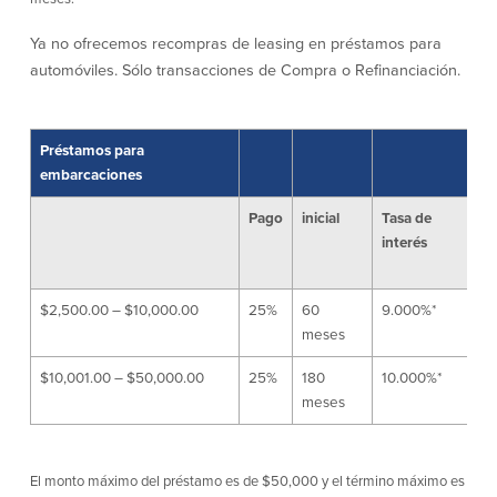
Donaciones y
Ya no ofrecemos recompras de leasing en préstamos para
patrocinios
automóviles. Sólo transacciones de Compra o Refinanciación.
Pautas para dar
Preguntas frecuentes
Préstamos para
embarcaciones
Pago
inicial
Tasa de
interés
BayCoast Mortgage
$2,500.00 – $10,000.00
25%
60
9.000%*
9
BayCoast Insurance
meses
Cuenta Abierta
$10,001.00 – $50,000.00
25%
180
10.000%*
1
meses
Sucursales
Buscar
El monto máximo del préstamo es de $50,000 y el término máximo es