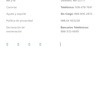
MA y RI
Swansea, MA 02777
Carreras
Telefónico:
508-678-7641
Ayuda y soporte
Sin Cargo:
888-806-2872
Política de privacidad
NMLS# 403238
Declaración de
Bancarios Telefónicos:
exoneración
888-533-6695
│
Numero de Ruta: 211372239
©BayCoast Bank & baycoast.bank. Todos los derechos
reservados.
Toda la información que contiene este sitio web
está protegida por los derechos de autor (copyright) de
BayCoast Bank. Se prohíbe estrictamente la reproducción de
cualquier información divulgada en este sitio. Cualquier
prueba de actividad delictiva se entregará a los agentes de las
fuerzas de seguridad.