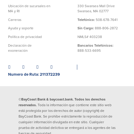
Declaración de exoneración
Ubicación de sucursales en
330 Swansea Mall Drive
MA y RI
Swansea, MA 02777
Seguro de Depósitos de FDIC y DIF
Carreras
Telefónico:
508-678-7641
Ayuda y soporte
Sin Cargo:
888-806-2872
Recursos
Política de privacidad
NMLS# 403238
Declaración de
Bancarios Telefónicos:
Seguridad
Recursos
exoneración
888-533-6695
Seguridad
│
Programa de concientización del
cliente sobre la seguridad hogareña
Numero de Ruta: 211372239
en Internet
Comunitaria
©BayCoast Bank & baycoast.bank. Todos los derechos
reservados.
Toda la información que contiene este sitio web
Comunitaria
Programas educativos
está protegida por los derechos de autor (copyright) de
BayCoast Bank. Se prohíbe estrictamente la reproducción de
cualquier información divulgada en este sitio. Cualquier
Ley de reinversión comunitaria
Get on the Bus
prueba de actividad delictiva se entregará a los agentes de las
fuerzas de seguridad.