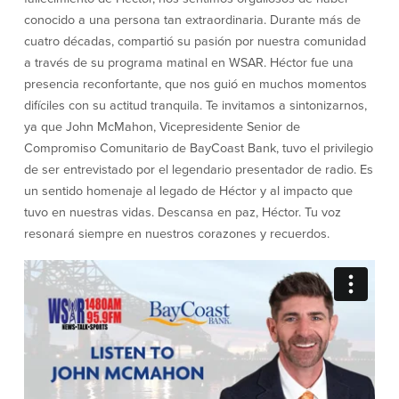
conocido a una persona tan extraordinaria. Durante más de
Empresas
cuatro décadas, compartió su pasión por nuestra comunidad
a través de su programa matinal en WSAR. Héctor fue una
Cuenta de Cheques
Cuentas de ahorros
presencia reconfortante, que nos guió en muchos momentos
para Empresas
difíciles con su actitud tranquila. Te invitamos a sintonizarnos,
(Business Checking)
Cuenta de ahorros con estado
ya que John McMahon, Vicepresidente Senior de
mensual (Statement Savings)
Compromiso Comunitario de BayCoast Bank, tuvo el privilegio
Cuenta de cheques de Análisis
Cuenta empresarial de Acceso al
de ser entrevistado por el legendario presentador de radio. Es
Empresarial (Business Analysis
mercado monetario (Business Money
Checking)
Market Access)
un sentido homenaje al legado de Héctor y al impacto que
Comprobación del ajuste correcto
Certificados de Depósito
tuvo en nuestras vidas. Descansa en paz, Héctor. Tu voz
Cuentas de cheques para
Planes de retiro
resonará siempre en nuestros corazones y recuerdos.
Municipalidades y Organizaciones
sin Fines de Lucro (Cuenta
Municipal/Non-Profit Checking)
IOLTA
Préstamos
Servicios
Préstamos comerciales
Soluciones para la gestión de