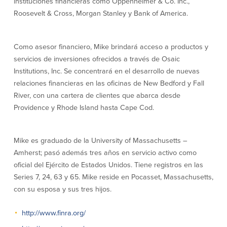
instituciones financieras como Oppenheimer & Co. Inc.,
Massachusetts y Rhode Island
eStatements (estados de cuenta
Roosevelt & Cross, Morgan Stanley y Bank of America.
Préstamos hipotecarios
electrónicos)
Casas prefabricadas y móviles
Recompensas por compras
Línea de Crédito Hipotecario
Apple y Google Pay
Como asesor financiero, Mike brindará acceso a productos y
(HELOC)
Gestión del dinero
servicios de inversiones ofrecidos a través de Osaic
Prestamo HEAT
Haz la solicitud
Institutions, Inc. Se concentrará en el desarrollo de nuevas
Préstamos para automóviles de
BayCoast
relaciones financieras en las oficinas de New Bedford y Fall
Pagos de préstamos en línea
River, con una cartera de clientes que abarca desde
Providence y Rhode Island hasta Cape Cod.
Otros Servicios
Mike es graduado de la University of Massachusetts –
Partners Insurance
Amherst; pasó además tres años en servicio activo como
Tarjeta de ATM/Débito
oficial del Ejército de Estados Unidos. Tiene registros en las
Cajeros automáticos interactivos
Series 7, 24, 63 y 65. Mike reside en Pocasset, Massachusetts,
(CIM)
con su esposa y sus tres hijos.
Cajas de seguridad
Cambio de divisas
http://www.finra.org/