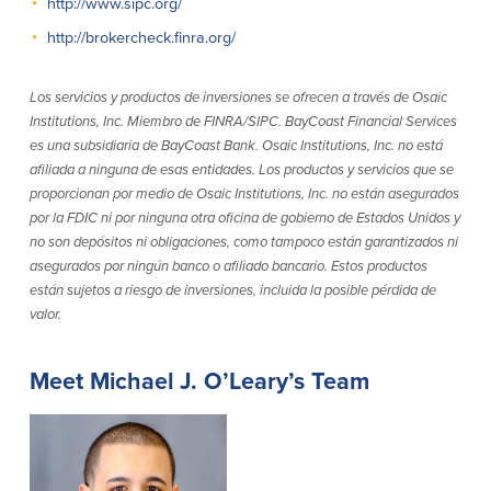
http://www.sipc.org/
Empresas
http://brokercheck.finra.org/
Cuenta de Cheques
Cuentas de ahorros
para Empresas
Los servicios y productos de inversiones se ofrecen a través de Osaic
(Business Checking)
Cuenta de ahorros con estado
Institutions, Inc. Miembro de FINRA/SIPC. BayCoast Financial Services
mensual (Statement Savings)
es una subsidiaria de BayCoast Bank. Osaic Institutions, Inc. no está
Cuenta de cheques de Análisis
Cuenta empresarial de Acceso al
afiliada a ninguna de esas entidades. Los productos y servicios que se
Empresarial (Business Analysis
mercado monetario (Business Money
proporcionan por medio de Osaic Institutions, Inc.
no están asegurados
Checking)
Market Access)
por la FDIC ni por ninguna otra oficina de gobierno de Estados Unidos y
Comprobación del ajuste correcto
Certificados de Depósito
no son depósitos ni obligaciones, como tampoco están garantizados ni
Cuentas de cheques para
Planes de retiro
Municipalidades y Organizaciones
asegurados por ningún banco o afiliado bancario. Estos productos
sin Fines de Lucro (Cuenta
están sujetos a riesgo de inversiones, incluida la posible pérdida de
Municipal/Non-Profit Checking)
valor.
IOLTA
Meet Michael J. O’Leary’s Team
Préstamos
Servicios
Préstamos comerciales
Soluciones para la gestión de
efectivo
Oficina de préstamos en Providence
iBanking