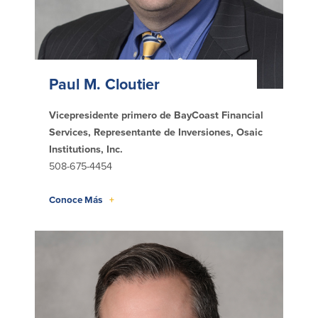
patrocinios
Pautas para dar
Preguntas frecuentes
Paul M. Cloutier
Vicepresidente primero de BayCoast Financial
Services, Representante de Inversiones, Osaic
Institutions, Inc.
BayCoast Mortgage
508-675-4454
BayCoast Insurance
Conoce Más
+
Cuenta Abierta
Sucursales
Buscar
Español