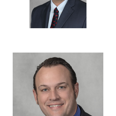
Seguro de Depósitos de FDIC y DIF
Recursos
Seguridad
Recursos
Seguridad
Programa de concientización del
cliente sobre la seguridad hogareña
en Internet
Comunitaria
Comunitaria
Programas educativos
Ley de reinversión comunitaria
Get on the Bus
Donaciones y