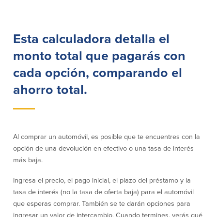
Préstamos personales en
Banca móvil
Massachusetts y Rhode Island
eStatements (estados de cuenta
Préstamos hipotecarios
electrónicos)
Esta calculadora detalla el
Casas prefabricadas y móviles
Recompensas por compras
monto total que pagarás con
Línea de Crédito Hipotecario
Apple y Google Pay
(HELOC)
Gestión del dinero
cada opción, comparando el
Prestamo HEAT
Haz la solicitud
Préstamos para automóviles de
ahorro total.
BayCoast
Pagos de préstamos en línea
Otros Servicios
Al comprar un automóvil, es posible que te encuentres con la
opción de una devolución en efectivo o una tasa de interés
Partners Insurance
más baja.
Tarjeta de ATM/Débito
Cajeros automáticos interactivos
Ingresa el precio, el pago inicial, el plazo del préstamo y la
(CIM)
tasa de interés (no la tasa de oferta baja) para el automóvil
Cajas de seguridad
que esperas comprar. También se te darán opciones para
Cambio de divisas
ingresar un valor de intercambio. Cuando termines, verás qué