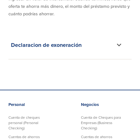
oferta te ahorra más dinero, el monto del préstamo previsto y
cuánto podrías ahorrar.
Empresas
Cuenta de Cheques
Cuentas de ahorros
para Empresas
(Business Checking)
Cuenta de ahorros con estado
Declaracion de exoneración
mensual (Statement Savings)
Cuenta de cheques de Análisis
Cuenta empresarial de Acceso al
Empresarial (Business Analysis
mercado monetario (Business Money
Checking)
Market Access)
Comprobación del ajuste correcto
Certificados de Depósito
Cuentas de cheques para
Planes de retiro
Municipalidades y Organizaciones
sin Fines de Lucro (Cuenta
Municipal/Non-Profit Checking)
IOLTA
Personal
Negocios
Cuenta de cheques
Cuenta de Cheques para
Préstamos
Servicios
personal (Personal
Empresas (Business
Checking)
Checking)
Préstamos comerciales
Soluciones para la gestión de
Cuentas de ahorros
Cuentas de ahorros