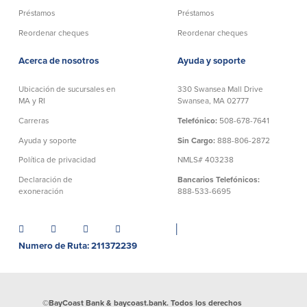
efectivo
Oficina de préstamos en Providence
Préstamos
Préstamos
iBanking
Préstamos y líneas para negocios
Reordenar cheques
Reordenar cheques
Tarjeta de débito BusinessCard® de
Colaboraciones para el desarrollo
Mastercard®
de negocios
Reordenar Cheques
Acerca de nosotros
Ayuda y soporte
Portal de pagos en línea
Ubicación de sucursales en
330 Swansea Mall Drive
MA y RI
Swansea, MA 02777
Acerca de nosotros
Carreras
Telefónico:
508-678-7641
Ayuda y soporte
Sin Cargo:
888-806-2872
Acerca de nosotros
Afiliados
Política de privacidad
NMLS# 403238
Ubicación de sucursales en MA y RI
BayCoast Mortgage Company
Declaración de
Bancarios Telefónicos:
Ayuda y soporte
Plimoth Investment Advisors
exoneración
888-533-6695
Información de licencia para originar
Partners Insurance Group
hipotecas
Priority Funding
│
Carreras
Numero de Ruta: 211372239
Políticas
©BayCoast Bank & baycoast.bank. Todos los derechos
Política de privacidad