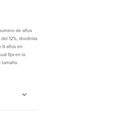
l número de años
del 12%, dividirías
e 6 años en
al fija en la
u tamaño.