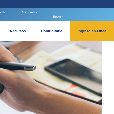
erta
Sucursales
Buscar
Recursos
Comunitaria
Ingreso en Línea
INGRESAR BANCA PERSONAL
Entrar Banca Personal
New User
|
Has olvidado tu contraseña
– OR –
IR A BANCA EMPRESAS