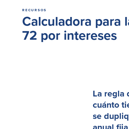
RECURSOS
Calculadora para l
72 por intereses
La regla 
cuánto t
se dupli
anual fija