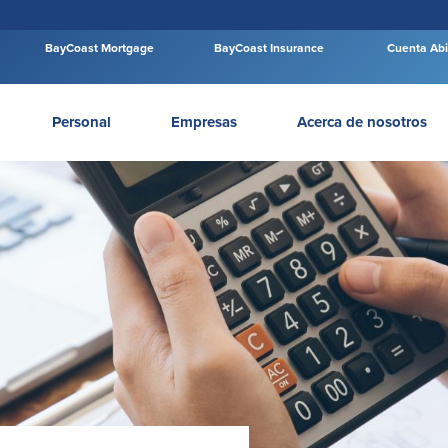
BayCoast Mortgage
BayCoast Insurance
Cuenta Abi
Personal
Empresas
Acerca de nosotros