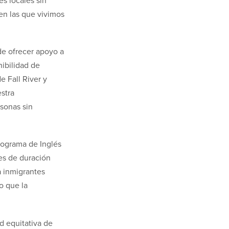
s locales sin
en las que vivimos
e ofrecer apoyo a
nibilidad de
e Fall River y
stra
rsonas sin
rograma de Inglés
es de duración
a inmigrantes
o que la
d equitativa de