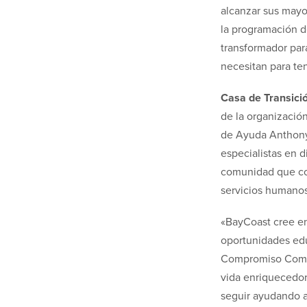
alcanzar sus mayo
la programación d
transformador par
necesitan para te
Casa de Transici
de la organizació
de Ayuda Anthony C
especialistas en d
comunidad que cor
servicios humanos
«BayCoast cree en
oportunidades edu
Compromiso Comun
vida enriquecedor
seguir ayudando a