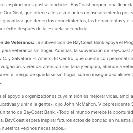
res aspiraciones postsecundarias. BayCoast proporciona financi
e OneGoal, que ofrece a los estudiantes un asesoramiento post
a garantizar que tienen los conocimientos, las herramientas y el
ner éxito después de la escuela secundaria.
ón de Veteranos:
La subvención de BayCoast Bank apoya el Pr
n para veteranos sin hogar. Además, la subvención de BayCoast 
. y Salvatore H. Alfiero. El Centro, que cuenta con personal clí
ivulgación, vivienda, atención sanitaria y empleo, atiende a vete
ren el riesgo de quedarse sin hogar, sufren inseguridad aliment
.
 el apoyo a organizaciones cuya misión es mejorar vidas, ampliar
cativas y unir a la gente», dijo John McMahon, Vicepresidente 
itario de BayCoast Bank. «Todo el mundo merece la oportunid
a. BayCoast espera inspirar futuros actos de bondad en nuestra
 nuestros vecinos necesitados.»