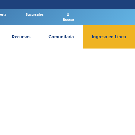
erta
Sucursales
Buscar
Recursos
Comunitaria
Ingreso en Línea
INGRESAR BANCA PERSONAL
Entrar Banca Personal
New User
|
Has olvidado tu contraseña
– OR –
IR A BANCA EMPRESAS