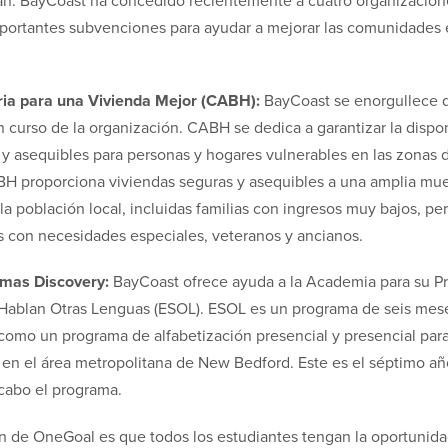
n. BayCoast ha concedido recientemente a cuatro organizacione
portantes subvenciones para ayudar a mejorar las comunidades 
ia para una Vivienda Mejor (CABH):
BayCoast se enorgullece d
n curso de la organización. CABH se dedica a garantizar la dispo
 y asequibles para personas y hogares vulnerables en las zonas d
H proporciona viviendas seguras y asequibles a una amplia mue
la población local, incluidas familias con ingresos muy bajos, pe
s con necesidades especiales, veteranos y ancianos.
omas Discovery:
BayCoast ofrece ayuda a la Academia para su P
Hablan Otras Lenguas (ESOL). ESOL es un programa de seis mes
 como un programa de alfabetización presencial y presencial par
 en el área metropolitana de New Bedford. Este es el séptimo añ
cabo el programa.
ón de OneGoal es que todos los estudiantes tengan la oportunida