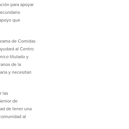
ación para apoyar
secundario
 apoyo que
ograma de Comidas
ayudará al Centro
nico titulado y
ranos de la
aria y necesitan
 las
Senior de
ad de tener una
 comunidad al