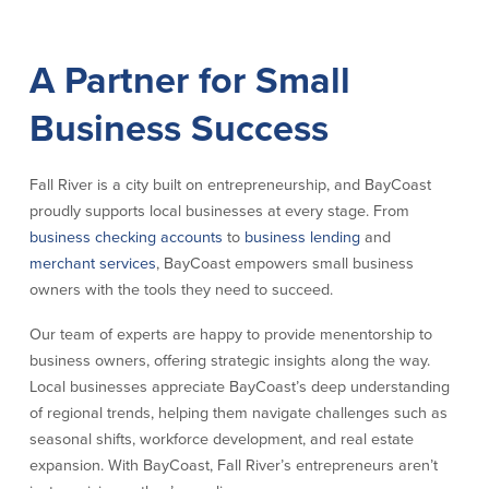
Donaciones y
patrocinios
A Partner for Small
Pautas para dar
Business Success
Preguntas frecuentes
Fall River is a city built on entrepreneurship, and BayCoast
proudly supports local businesses at every stage. From
business checking accounts
to
business lending
and
merchant services
, BayCoast empowers small business
BayCoast Mortgage
owners with the tools they need to succeed.
BayCoast Insurance
Our team of experts are happy to provide menentorship to
business owners, offering strategic insights along the way.
Cuenta Abierta
Local businesses appreciate BayCoast’s deep understanding
Sucursales
of regional trends, helping them navigate challenges such as
seasonal shifts, workforce development, and real estate
expansion. With BayCoast, Fall River’s entrepreneurs aren’t
Buscar