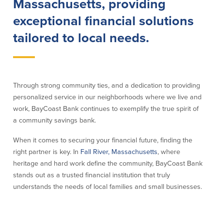
Massachusetts, providing
exceptional financial solutions
Empresas
tailored to local needs.
Cuenta de Cheques
Cuentas de ahorros
para Empresas
(Business Checking)
Cuenta de ahorros con estado
mensual (Statement Savings)
Cuenta de cheques de Análisis
Through strong community ties, and a dedication to providing
Cuenta empresarial de Acceso al
Empresarial (Business Analysis
mercado monetario (Business Money
personalized service in our neighborhoods where we live and
Checking)
Market Access)
work, BayCoast Bank continues to exemplify the true spirit of
Comprobación del ajuste correcto
Certificados de Depósito
a community savings bank.
Cuentas de cheques para
Planes de retiro
Municipalidades y Organizaciones
When it comes to securing your financial future, finding the
sin Fines de Lucro (Cuenta
Municipal/Non-Profit Checking)
right partner is key. In
Fall River, Massachusetts
, where
IOLTA
heritage and hard work define the community, BayCoast Bank
stands out as a trusted financial institution that truly
understands the needs of local families and small businesses.
Préstamos
Servicios
Préstamos comerciales
Soluciones para la gestión de