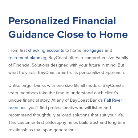
Declaración de exoneración
Seguro de Depósitos de FDIC y DIF
Personalized Financial
Guidance Close to Home
Recursos
Seguridad
Recursos
From first
checking accounts
to home
mortgages
and
retirement planning
, BayCoast offers a comprehensive Family
Seguridad
of Financial Solutions designed with your future in mind. But
Programa de concientización del
what truly sets BayCoast apart is its personalized approach.
cliente sobre la seguridad hogareña
en Internet
Unlike larger banks with one-size-fits-all models, BayCoast’s
team members take the time to understand each client’s
Comunitaria
unique financial story. At any of BayCoast Bank’s
Fall River
branches
, you’ll find professionals who will listen and
Comunitaria
Programas educativos
recommend thoughtfully tailored solutions that suit your life.
This customer-first philosophy helps build trust and long-term
Ley de reinversión comunitaria
Get on the Bus
relationships that span generations.