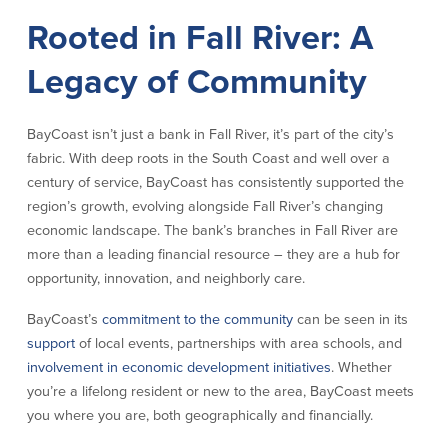
efectivo
Oficina de préstamos en Providence
iBanking
Rooted in Fall River: A
Préstamos y líneas para negocios
Tarjeta de débito BusinessCard® de
Colaboraciones para el desarrollo
Mastercard®
Legacy of Community
de negocios
Reordenar Cheques
Portal de pagos en línea
BayCoast isn’t just a bank in Fall River, it’s part of the city’s
fabric. With deep roots in the South Coast and well over a
Acerca de nosotros
century of service, BayCoast has consistently supported the
region’s growth, evolving alongside Fall River’s changing
Acerca de nosotros
Afiliados
economic landscape. The bank’s branches in Fall River are
more than a leading financial resource – they are a hub for
Ubicación de sucursales en MA y RI
BayCoast Mortgage Company
Ayuda y soporte
Plimoth Investment Advisors
opportunity, innovation, and neighborly care.
Información de licencia para originar
Partners Insurance Group
hipotecas
BayCoast’s
commitment to the community
can be seen in its
Priority Funding
Carreras
support
of local events, partnerships with area schools, and
involvement in economic development initiatives
. Whether
you’re a lifelong resident or new to the area, BayCoast meets
Políticas
you where you are, both geographically and financially.
Política de privacidad