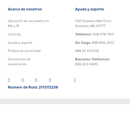
Acerca de nosotros
Ayuda y soporte
Ubicación de sucursales en
330 Swansea Mall Drive
MA y RI
Swansea, MA 02777
Carreras
Telefónico:
508-678-7641
Ayuda y soporte
Sin Cargo:
888-806-2872
Política de privacidad
NMLS# 403238
Declaración de
Bancarios Telefónicos:
exoneración
888-533-6695
│
Numero de Ruta: 211372239
©BayCoast Bank & baycoast.bank. Todos los derechos
reservados.
Toda la información que contiene este sitio web
está protegida por los derechos de autor (copyright) de
BayCoast Bank. Se prohíbe estrictamente la reproducción de