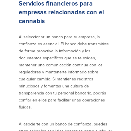
Servicios financieros para
Declaración de exoneración
empresas relacionadas con el
Seguro de Depósitos de FDIC y DIF
cannabis
Recursos
Al seleccionar un banco para tu empresa, la
confianza es esencial. El banco debe transmitirte
Seguridad
Recursos
de forma proactiva la información y los
documentos específicos que se te exigen,
Seguridad
mantener una comunicación continua con los
Programa de concientización del
cliente sobre la seguridad hogareña
reguladores y mantenerte informado sobre
en Internet
cualquier cambio. Si mantienes registros
minuciosos y fomentas una cultura de
transparencia con tu personal bancario, podrás
Comunitaria
confiar en ellos para facilitar unas operaciones
fluidas.
Comunitaria
Programas educativos
Ley de reinversión comunitaria
Get on the Bus
Al asociarte con un banco de confianza, puedes