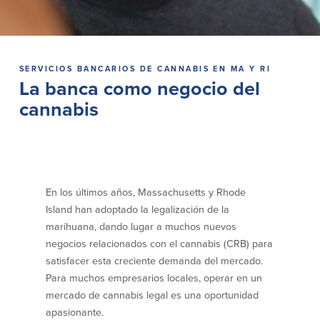
Préstamos personales en
Banca móvil
Massachusetts y Rhode Island
eStatements (estados de cuenta
Préstamos hipotecarios
electrónicos)
Casas prefabricadas y móviles
Recompensas por compras
SERVICIOS BANCARIOS DE CANNABIS EN MA Y RI
Línea de Crédito Hipotecario
Apple y Google Pay
La banca como negocio del
(HELOC)
Gestión del dinero
cannabis
Prestamo HEAT
Haz la solicitud
Préstamos para automóviles de
BayCoast
Pagos de préstamos en línea
En los últimos años, Massachusetts y Rhode
Otros Servicios
Island han adoptado la legalización de la
marihuana, dando lugar a muchos nuevos
Partners Insurance
negocios relacionados con el cannabis (CRB) para
Tarjeta de ATM/Débito
satisfacer esta creciente demanda del mercado.
Cajeros automáticos interactivos
(CIM)
Para muchos empresarios locales, operar en un
Cajas de seguridad
mercado de cannabis legal es una oportunidad
Cambio de divisas
apasionante.