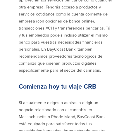
aprovechar los servicios bancarios como cualquier
otra empresa. Tendrás acceso a productos y
Donaciones y
patrocinios
servicios cotidianos como la cuenta corriente de
empresa (con opciones de banca online),
Pautas para dar
transacciones ACH y transferencias bancarias. Tú
Preguntas frecuentes
y tus empleados podéis incluso utilizar el mismo
banco para vuestras necesidades financieras
personales. En BayCoast Bank, también
recomendamos proveedores tecnológicos de
confianza que diseñan productos digitales
específicamente para el sector del cannabis.
BayCoast Mortgage
BayCoast Insurance
Comienza hoy tu viaje CRB
Cuenta Abierta
Si actualmente diriges o aspiras a dirigir un
Sucursales
negocio relacionado con el cannabis en
Massachusetts o Rhode Island, BayCoast Bank
está equipado para satisfacer todas tus
Buscar
necesidades bancarias. Aprovechando nuestro