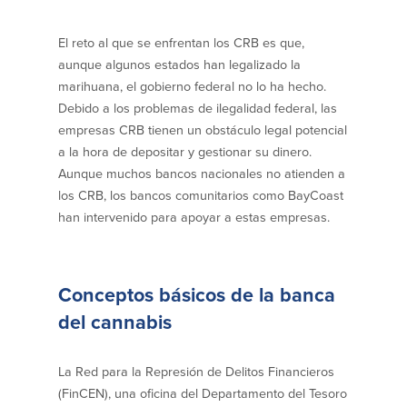
Empresas
El reto al que se enfrentan los CRB es que,
aunque algunos estados han legalizado la
Cuenta de Cheques
Cuentas de ahorros
marihuana, el gobierno federal no lo ha hecho.
para Empresas
Debido a los problemas de ilegalidad federal, las
(Business Checking)
Cuenta de ahorros con estado
empresas CRB tienen un obstáculo legal potencial
mensual (Statement Savings)
a la hora de depositar y gestionar su dinero.
Cuenta de cheques de Análisis
Cuenta empresarial de Acceso al
Aunque muchos bancos nacionales no atienden a
Empresarial (Business Analysis
mercado monetario (Business Money
Checking)
Market Access)
los CRB, los bancos comunitarios como BayCoast
Comprobación del ajuste correcto
Certificados de Depósito
han intervenido para apoyar a estas empresas.
Cuentas de cheques para
Planes de retiro
Municipalidades y Organizaciones
sin Fines de Lucro (Cuenta
Municipal/Non-Profit Checking)
Conceptos básicos de la banca
IOLTA
del cannabis
Préstamos
Servicios
La Red para la Represión de Delitos Financieros
(FinCEN), una oficina del Departamento del Tesoro
Préstamos comerciales
Soluciones para la gestión de