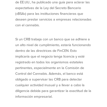
efectivo
Oficina de préstamos en Providence
de EE.UU., ha publicado una guía para aclarar las
iBanking
Préstamos y líneas para negocios
expectativas de la Ley del Secreto Bancario
Tarjeta de débito BusinessCard® de
Colaboraciones para el desarrollo
(«BSA») para las instituciones financieras que
Mastercard®
de negocios
deseen prestar servicios a empresas relacionadas
Reordenar Cheques
Portal de pagos en línea
con el cannabis.
Acerca de nosotros
Si un CRB trabaja con un banco que se adhiere a
un alto nivel de cumplimiento, estaría funcionando
Acerca de nosotros
Afiliados
dentro de las directrices de FinCEN. Esto
implicaría que el negocio tenga licencia y esté
Ubicación de sucursales en MA y RI
BayCoast Mortgage Company
registrado en todos los organismos estatales
Ayuda y soporte
Plimoth Investment Advisors
pertinentes, especialmente en la Comisión de
Información de licencia para originar
Partners Insurance Group
Control del Cannabis. Además, el banco está
hipotecas
Priority Funding
obligado a supervisar las CRB para detectar
Carreras
cualquier actividad inusual y a llevar a cabo la
diligencia debida para garantizar la exactitud de la
Políticas
información empresarial.
Política de privacidad